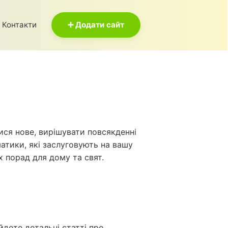
Контакти
➕ Додати сайт
тися нове, вирішувати повсякденні
матики, які заслуговують на вашу
х порад для дому та свят.
йдете детальні статті про