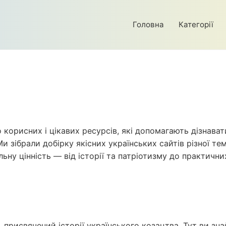
Головна
Категорії
 корисних і цікавих ресурсів, які допомагають дізнава
и зібрали добірку якісних українських сайтів різної те
льну цінність — від історії та патріотизму до практични
присвячений історії українського козацтва. Тут ви зна