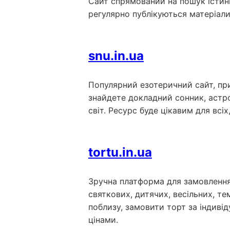
Сайт спрямований на пошук істини
регулярно публікуються матеріали 
snu.in.ua
Популярний езотеричний сайт, прис
знайдете докладний сонник, астро
світ. Ресурс буде цікавим для всі
tortu.in.ua
Зручна платформа для замовлення 
святкових, дитячих, весільних, т
поблизу, замовити торт за індиві
цінами.