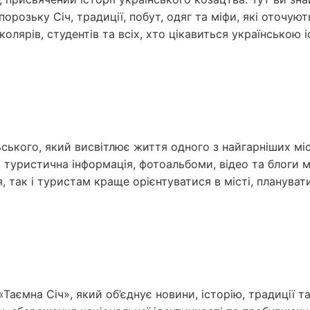
порозьку Січ, традиції, побут, одяг та міфи, які оточую
олярів, студентів та всіх, хто цікавиться українською 
ького, який висвітлює життя одного з найгарніших міст 
, туристична інформація, фотоальбоми, відео та блоги 
 так і туристам краще орієнтуватися в місті, планувати
Таємна Січ», який об’єднує новини, історію, традиції та