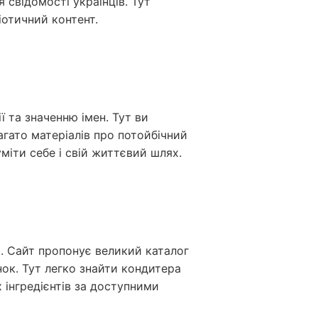
 свідомості українців. Тут
іотичний контент.
ї та значенню імен. Тут ви
агато матеріалів про потойбічний
уміти себе і свій життєвий шлях.
і. Сайт пропонує великий каталог
нок. Тут легко знайти кондитера
 інгредієнтів за доступними