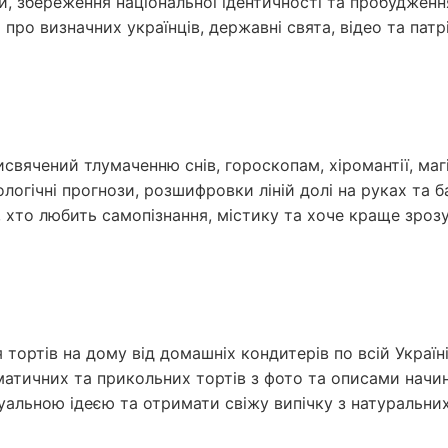
, збереження національної ідентичності та пробудження
про визначних українців, державні свята, відео та патр
вячений тлумаченню снів, гороскопам, хіромантії, магі
логічні прогнози, розшифровки ліній долі на руках та б
х, хто любить самопізнання, містику та хоче краще зроз
тортів на дому від домашніх кондитерів по всій Україн
ематичних та прикольних тортів з фото та описами начи
дуальною ідеєю та отримати свіжу випічку з натуральних