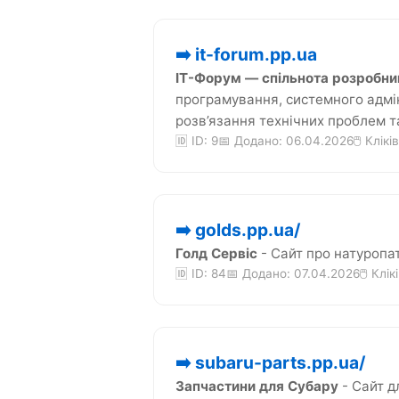
➡️ it-forum.pp.ua
IT-Форум — спільнота розробник
програмування, системного адмін
розв’язання технічних проблем т
🆔 ID: 9
📅 Додано: 06.04.2026
🖱️ Клікі
➡️ golds.pp.ua/
Голд Сервіс
- Сайт про натуропа
🆔 ID: 84
📅 Додано: 07.04.2026
🖱️ Клік
➡️ subaru-parts.pp.ua/
Запчастини для Субару
- Сайт д