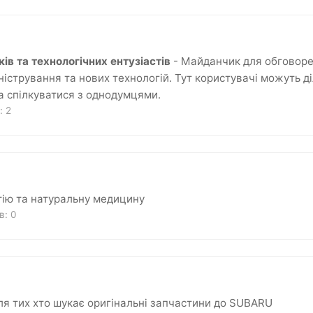
ів та технологічних ентузіастів
- Майданчик для обговоре
істрування та нових технологій. Тут користувачі можуть д
а спілкуватися з однодумцями.
в:
2
тію та натуральну медицину
ів:
0
ля тих хто шукає оригінальні запчастини до SUBARU