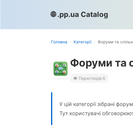
🌐 .pp.ua Catalog
Головна
›
Категорії
›
Форуми та спільно
Форуми та с
👁️ Переглядів:
6
У цій категорії зібрані фору
Тут користувачі обговорюють