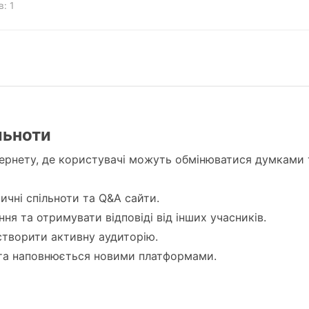
ів:
1
льноти
рнету, де користувачі можуть обмінюватися думками т
тичні спільноти та Q&A сайти.
ня та отримувати відповіді від інших учасників.
 створити активну аудиторію.
 та наповнюється новими платформами.