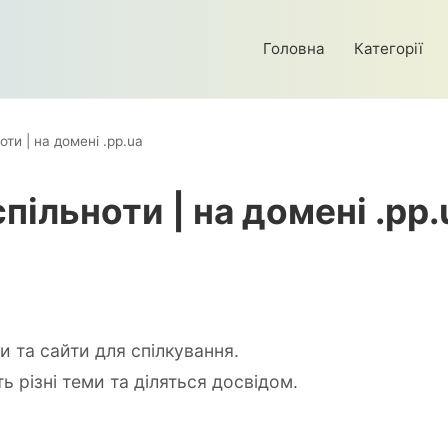
Головна
Категорії
ти | на домені .pp.ua
пільноти | на домені .pp.
ми та сайти для спілкування.
 різні теми та діляться досвідом.