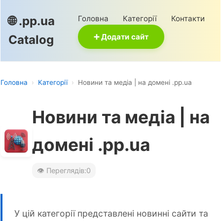
Головна
Категорії
Контакти
🌐 .pp.ua
➕ Додати сайт
Catalog
Головна
›
Категорії
›
Новини та медіа | на домені .pp.ua
Новини та медіа | на
домені .pp.ua
👁️ Переглядів:
0
У цій категорії представлені новинні сайти та