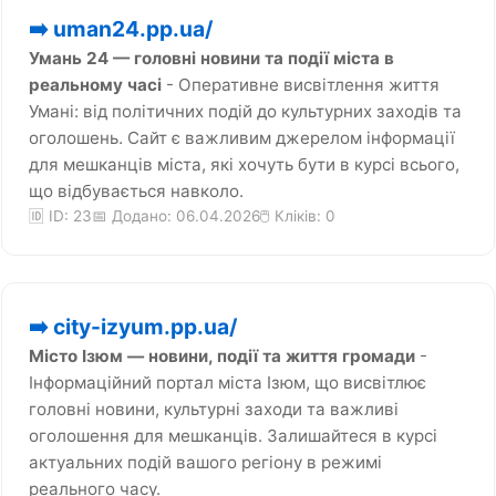
➡️ uman24.pp.ua/
Умань 24 — головні новини та події міста в
реальному часі
- Оперативне висвітлення життя
Умані: від політичних подій до культурних заходів та
оголошень. Сайт є важливим джерелом інформації
для мешканців міста, які хочуть бути в курсі всього,
що відбувається навколо.
🆔 ID: 23
📅 Додано: 06.04.2026
🖱️ Кліків:
0
➡️ city-izyum.pp.ua/
Місто Ізюм — новини, події та життя громади
-
Інформаційний портал міста Ізюм, що висвітлює
головні новини, культурні заходи та важливі
оголошення для мешканців. Залишайтеся в курсі
актуальних подій вашого регіону в режимі
реального часу.