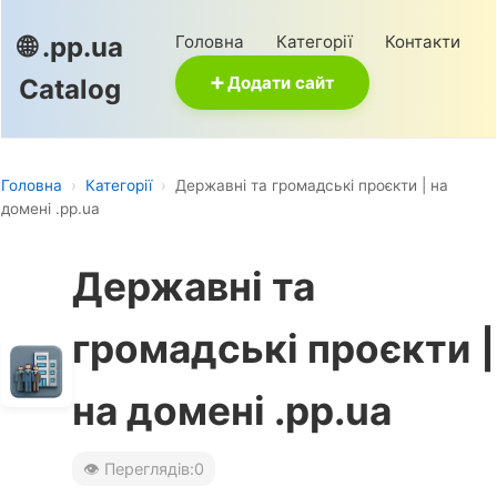
Головна
Категорії
Контакти
🌐 .pp.ua
➕ Додати сайт
Catalog
Головна
›
Категорії
›
Державні та громадські проєкти | на
домені .pp.ua
Державні та
громадські проєкти |
на домені .pp.ua
👁️ Переглядів:
0