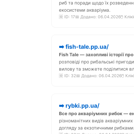
риб та поради щодо їх розведенн
екосистеми акваріума.
🆔 ID: 17
📅 Додано: 06.04.2026
🖱️ Клік
➡️ fish-tale.pp.ua/
Fish Tale — захопливі історії п
розповіді про рибальські пригоди
вилову та зможете поділитися в
🆔 ID: 32
📅 Додано: 06.04.2026
🖱️ Клі
➡️ rybki.pp.ua/
Все про акваріумних рибок — ен
різноманітних видів акваріумних
догляду за екзотичними рибками