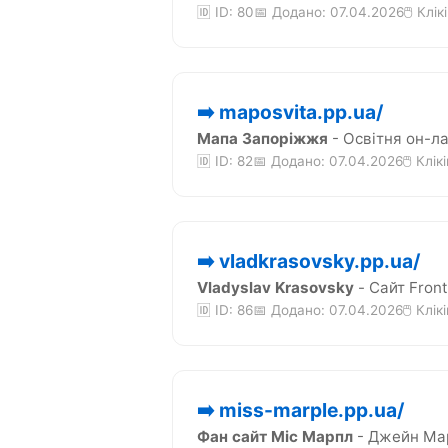
🆔 ID: 80
📅 Додано: 07.04.2026
🖱️ Клік
➡️ maposvita.pp.ua/
Мапа Запоріжжя
- Освітня он-ла
🆔 ID: 82
📅 Додано: 07.04.2026
🖱️ Клік
➡️ vladkrasovsky.pp.ua/
Vladyslav Krasovsky
- Сайт Front
🆔 ID: 86
📅 Додано: 07.04.2026
🖱️ Клік
➡️ miss-marple.pp.ua/
Фан сайт Міс Марпл
- Джейн Мар