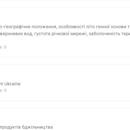
о-географічне положення, особливості літо генної основи т
оверхневих вод, густота річкової мережі, заболоченість тер
ів:
0
om Ukraine
ів:
0
 продуктів бджільництва