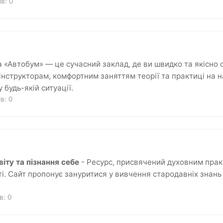
ків:
0
 «Автобум» — це сучасний заклад, де ви швидко та якісно 
 інструкторам, комфортним заняттям теорії та практиці на 
будь-якій ситуації.
ків:
0
іту та пізнання себе
- Ресурс, присвячений духовним прак
. Сайт пропонує зануритися у вивчення стародавніх знань 
ів:
0