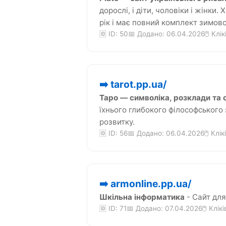
дорослі, і діти, чоловіки і жінки
рік і має повний комплект зимов
🆔 ID: 50
📅 Додано: 06.04.2026
🖱️ Клі
➡️ tarot.pp.ua/
Таро — символіка, розклади та 
їхнього глибокого філософського
розвитку.
🆔 ID: 56
📅 Додано: 06.04.2026
🖱️ Клік
➡️ armonline.pp.ua/
Шкільна інформатика
- Сайт для
🆔 ID: 71
📅 Додано: 07.04.2026
🖱️ Клік