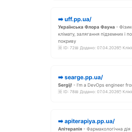
➡️ uff.pp.ua/
Українська Флора Фауна
- Фізик
клімату, залягання підземних і п
покриву
🆔 ID: 72
📅 Додано: 07.04.2026
🖱️ Клік
➡️ searge.pp.ua/
Sergij!
- I’m a DevOps engineer fr
🆔 ID: 78
📅 Додано: 07.04.2026
🖱️ Клік
➡️ apiterapiya.pp.ua/
Апітерапія
- Фармакологічна дія