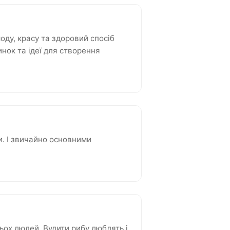
ду, красу та здоровий спосіб
нок та ідеї для створення
и. І звичайно основними
ьох людей. Вудити рибу люблять і