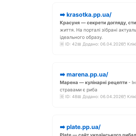
➡️ krasotka.pp.ua/
Красуня — секрети догляду, сти
життя. На порталі зібрані актуал
ідеального образу.
🆔 ID: 42
📅 Додано: 06.04.2026
🖱️ Клі
➡️ marena.pp.ua/
Марена — кулінарні рецепти
- І
стравами є риба
🆔 ID: 48
📅 Додано: 06.04.2026
🖱️ Клі
➡️ plate.pp.ua/
Plate — сайт українського риба