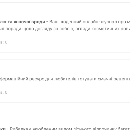
лю та жіночої вроди
- Ваш щоденний онлайн-журнал про мо
ьні поради щодо догляду за собою, огляди косметичних нови
ків:
0
нформаційний ресурс для любителів готувати смачні рецепт
ків:
0
лки
- Рибалка є улюбленим видом літнього відпочинку багат