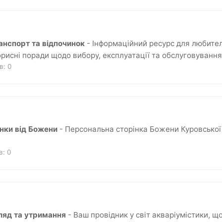
ранспорт та відпочинок
- Інформаційний ресурс для любител
рисні поради щодо вибору, експлуатації та обслуговування р
ів:
0
нки від Божени
- Персональна сторінка Божени Куровської
ів:
0
ляд та утримання
- Ваш провідник у світ акваріумістики, щ