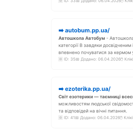
🆔 ID: 33
📅 Додано: 06.04.2026
🖱️ Клі
➡️ autobum.pp.ua/
Автошкола Автобум
- Автошкола
категорії В завдяки досвідченим
впевнено почуватися за кермом у 
🆔 ID: 35
📅 Додано: 06.04.2026
🖱️ Клі
➡️ ezoterika.pp.ua/
Світ езотерики — таємниці всесв
можливостям людської свідомості
та відповідей на вічні питання.
🆔 ID: 41
📅 Додано: 06.04.2026
🖱️ Клік