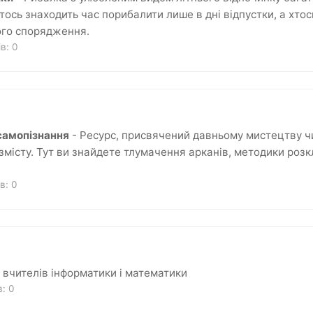
. Хтось знаходить час порибалити лише в дні відпустки, а хт
ого спорядження.
ків:
0
самопізнання
- Ресурс, присвячений давньому мистецтву ч
 змісту. Тут ви знайдете тлумачення арканів, методики роз
ів:
0
 вчителів інформатики і математики
ів:
0