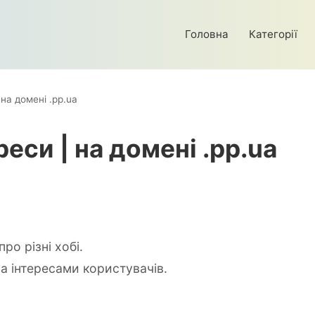
Головна
Категорії
 на домені .pp.ua
реси | на домені .pp.ua
про різні хобі.
а інтересами користувачів.