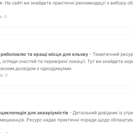
я. На сайті ви знайдете практичні рекомендації з вибору о
ів:
0
ро риболовлю та кращі місця для кльову
- Тематичний ресурс
, огляди снастей та перевірені локації. Тут ви знайдете ко
ласним досвідом з однодумцями.
ків:
0
циклопедія для акваріумістів
- Детальний довідник із утр
 мешканців. Ресурс надає практичні поради щодо облаштув
.