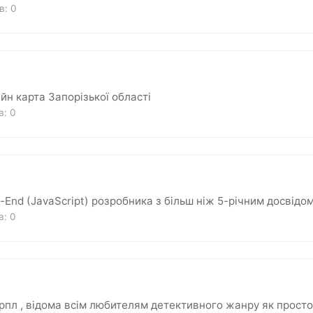
ів:
0
йн карта Запорізької області
ів:
0
-End (JavaScript) розробника з більш ніж 5-річним досвідо
ів:
0
пл , відома всім любителям детективного жанру як просто 