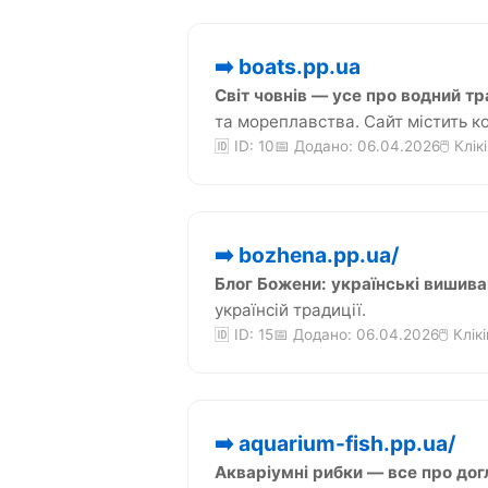
➡️ boats.pp.ua
Світ човнів — усе про водний т
та мореплавства. Сайт містить ко
🆔 ID: 10
📅 Додано: 06.04.2026
🖱️ Клік
➡️ bozhena.pp.ua/
Блог Божени: українські вишива
українсій традиції.
🆔 ID: 15
📅 Додано: 06.04.2026
🖱️ Клік
➡️ aquarium-fish.pp.ua/
Акваріумні рибки — все про дог