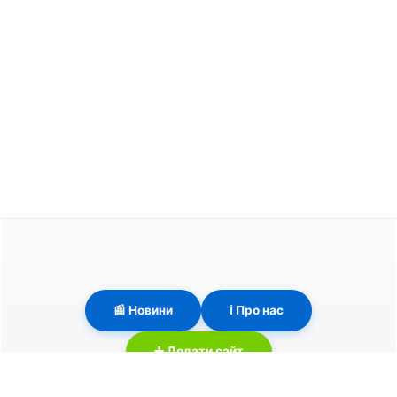
📰 Новини
ℹ️ Про нас
➕ Додати сайт