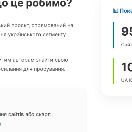
що це робимо?
📊 Пок
кий проєкт, спрямований на
9
ня українського сегменту
Сайт
итим авторам знайти свою
1
посилання для просування.
UA К
ня сайтів або скарг:
m