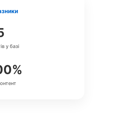
азники
5
ів у базі
00%
онтент