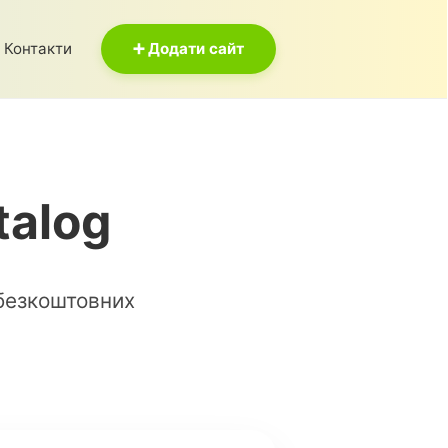
Контакти
➕ Додати сайт
talog
 безкоштовних