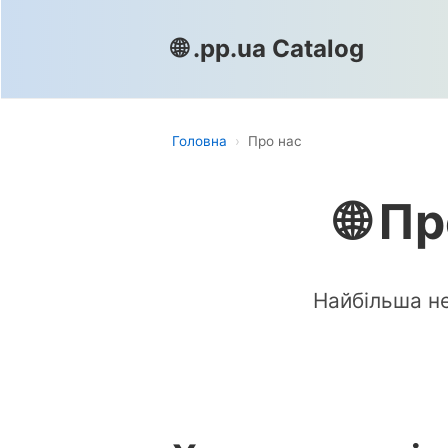
🌐 .pp.ua Catalog
Головна
›
Про нас
🌐 П
Найбільша не