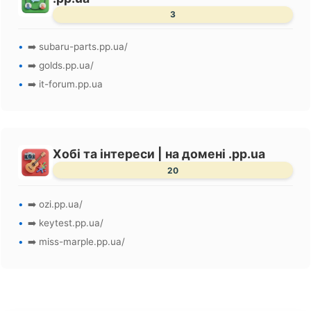
3
➡️ subaru-parts.pp.ua/
➡️ golds.pp.ua/
➡️ it-forum.pp.ua
Хобі та інтереси | на домені .pp.ua
20
➡️ ozi.pp.ua/
➡️ keytest.pp.ua/
➡️ miss-marple.pp.ua/