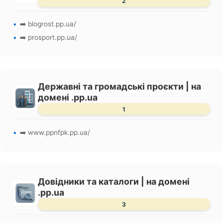
2
➡️ blogrost.pp.ua/
➡️ prosport.pp.ua/
Державні та громадські проєкти | на
домені .pp.ua
1
➡️ www.ppnfpk.pp.ua/
Довідники та каталоги | на домені
.pp.ua
3