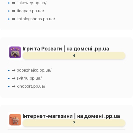
➡️ linkewey.pp.ua/
➡️ ticapac.pp.ua/
➡️ katalogshops.pp.ua/
Ігри та Розваги | на домені .pp.ua
4
➡️ pobazhajko.pp.ua/
➡️ svit4u.pp.ua/
➡️ kinoport.pp.ua/
Інтернет-магазини | на домені .pp.ua
7