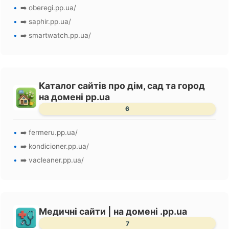
➡️ oberegi.pp.ua/
➡️ saphir.pp.ua/
➡️ smartwatch.pp.ua/
Каталог сайтів про дім, сад та город
на домені pp.ua
6
➡️ fermeru.pp.ua/
➡️ kondicioner.pp.ua/
➡️ vacleaner.pp.ua/
Медичні сайти | на домені .pp.ua
7