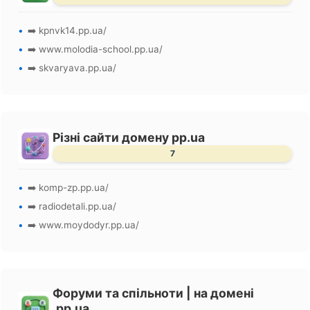
➡️ kpnvk14.pp.ua/
➡️ www.molodia-school.pp.ua/
➡️ skvaryava.pp.ua/
Різні сайти домену pp.ua
7
➡️ komp-zp.pp.ua/
➡️ radiodetali.pp.ua/
➡️ www.moydodyr.pp.ua/
Форуми та спільноти | на домені
.pp.ua