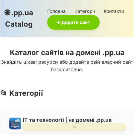
Головна
Категорії
Контакти
🌐 .pp.ua
➕ Додати сайт
Catalog
Каталог сайтів на домені .pp.ua
Знайдіть цікаві ресурси або додайте свій власний сайт
безкоштовно.
📂 Категорії
IT та технології | на домені .pp.ua
3