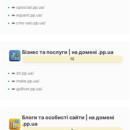
➡️ upsocial.pp.ua/
➡️ equant.pp.ua/
➡️ cms-seo.pp.ua/
Бізнес та послуги | на домені .pp.ua
12
➡️ str.pp.ua/
➡️ make.pp.ua/
➡️ gulliver.pp.ua/
Блоги та особисті сайти | на домені
.pp.ua