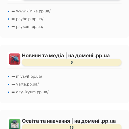
➡️ www.klinika.pp.ua/
➡️ psyhelp.pp.ua/
➡️ psysom.pp.ua/
Новини та медіа | на домені .pp.ua
5
➡️ miysvit.pp.ua/
➡️ varta.pp.ua/
➡️ city-izyum.pp.ua/
Освіта та навчання | на домені .pp.ua
15